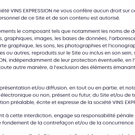
société VINS EXPRESSION ne vous confère aucun droit sur c
rsonnel de ce Site et de son contenu est autorisé.
éléments le composant tels que notamment les noms de d
es, graphiques, images, les bases de données, l'arboresc
arte graphique, les sons, les photographies et l'iconograp
 ou autres, reproduits sur le Site ou inclus en son sein, 
N, indépendamment de leur protection éventuelle, en l'ét
 toute autre manière, à l'exclusion des éléments émanant
présentation et/ou diffusion, en tout ou en partie, et n
 électronique ou non, présent ou futur, du Site et/ou de 
ation préalable, écrite et expresse de la société VINS EX
à cette interdiction, engage sa responsabilité pénale et
e fondement de la contrefaçon et/ou de la concurrence 