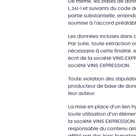
De même, les bases de donn
L.341-1 et suivants du code d
partie substantielle, enten
soumise à l’accord préalabl
Les données incluses dans ce
Par suite, toute extraction 
nécessaire à cette finalité,
écrit de la société VINS EX
société VINS EXPRESSION.
Toute violation des stipulat
producteur de base de donnée
leur auteur.
La mise en place d'un lien h
toute utilisation d'un éléme
la société VINS EXPRESSION.
responsable du contenu ainsi
affilié par des liens hyperte