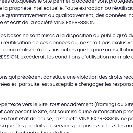
ées auxquelles le Site permet d’accéder sont protégées
e la propriété intellectuelle. Toute extraction ou réutilisa
due quantitativement ou qualitativement, des données in
e et écrit de la société VINS EXPRESSION.
s bases ne sont mises à la disposition du public qu’à de
ou réutilisation de ces données qui ne serait pas exclusi
 et donc réalisée à des fins autres que la pure consultati
PRESSION, excèderait les conditions d’utilisation normal
ions qui précèdent constitue une violation des droits rec
s et, par suite, est susceptible d'engager les responsab
ypertexte vers le Site, tout encadrement (framing) du Sit
nt composant le Site, est soumise à une autorisation préa
 En tout état de cause, la société VINS EXPRESSION ne p
 que des produits ou services proposés sur les sites auxq
xtes ou tout autre type de liens.